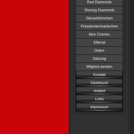
Red Diamonds
Shining Diamonds
Gänseblümchen
Präsidentenmariechen
Mon Cheries
Elferrat
Orden
Satzung
Mitglied werden
Kontakt
Gästebuch
Anfahrt
Links
Impressum