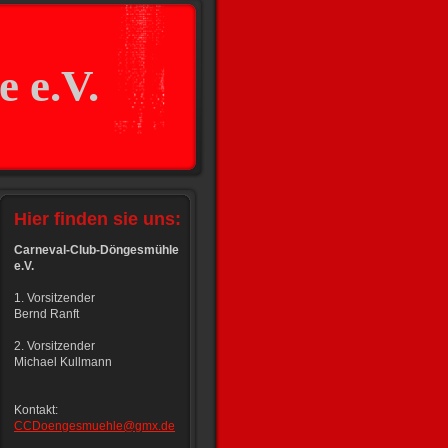
 e.V.
Hier finden sie uns:
Carneval-Club-Döngesmühle
e.V.
1. Vorsitzender
Bernd Ranft
2. Vorsitzender
Michael Kullmann
Kontakt:
CCDoengesmuehle@gmx.de