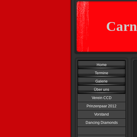
Carn
Home
Termine
Galerie
Über uns
Verein CCD
Prinzenpaar 2012
Vorstand
Dancing Diamonds
Black Hawks